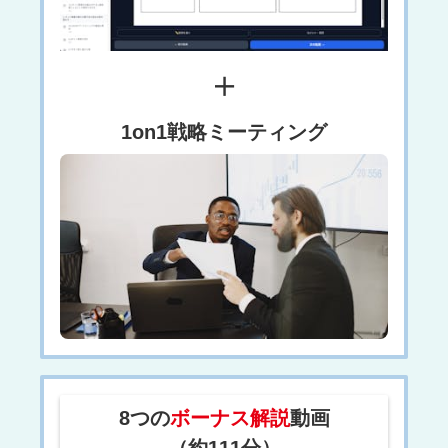
＋
1on1戦略ミーティング
8つの
ボーナス解説
動画
（約111分）