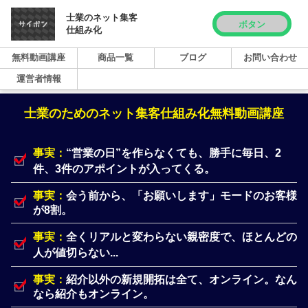
士業のネット集客
ボタン
仕組み化
無料動画講座
商品一覧
ブログ
お問い合わせ
運営者情報
士業のためのネット集客仕組み化無料動画講座
事実：
“
営業の日”を作らなくても、勝手に毎日、2
件、3件のアポイントが入ってくる。
事実：
会う前から、「お願いします」モードのお客様
が8割。
事実：
全くリアルと変わらない親密度で、ほとんどの
人が値切らない...
事実：
紹介以外の新規開拓は全て、オンライン。なん
なら紹介もオンライン。