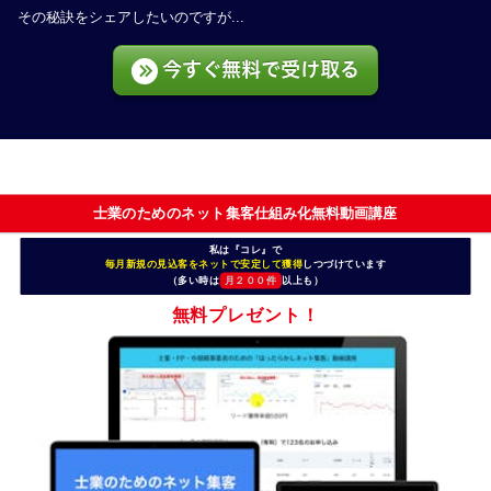
その秘訣をシェアしたいのですが...
今すぐ無料で受け取る
士業のためのネット集客仕組み化無料動画講座
私は『
コレ
』で
毎月新規の見込客をネットで安定して獲得
しつづけています
（多い時は
月２００件
以上も）
無料プレゼント！